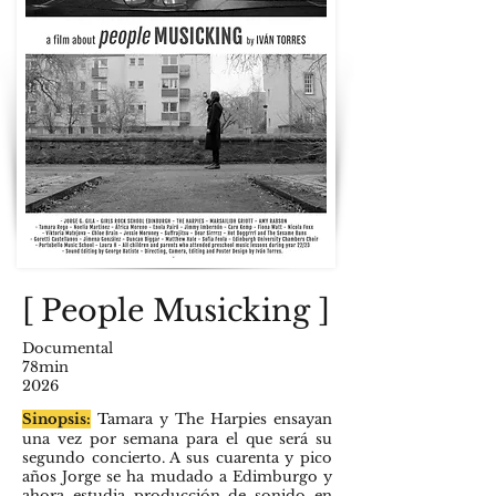
[
People Musicking
]
D
ocumental
78
min
2026
Sinopsis:
Tamara y The Harpies ensayan
una vez por semana para
el que será
su
segundo concierto. A sus cuarenta y pico
años Jorge se ha mudado a Edimburgo y
ahora estudia producción de sonido en