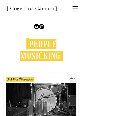
[ Coge Una Cámara ]
PEOPLE
MUSICKING